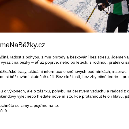
demeNaBěžky.cz
začíná radost z pohybu, zimní přírody a běžkování bez stresu. JdemeN
 vyrazit na běžky – ať už poprvé, nebo po letech, s rodinou, přáteli či s
ěžkařské trasy, aktuální informace o sněhových podmínkách, inspiraci n
 si běžkování skutečně užít. Bez složitostí, bez zbytečné teorie – pro
u o výkonech, ale o zážitku, pohybu na čerstvém vzduchu a radosti z ce
íkendový výlet nebo hledáte nové místo, kde protáhnout tělo i hlavu, js
echněte se zimy a pojďme na to.
ečně.