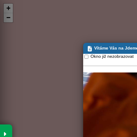
+
−
Vítáme Vás na Jdem
Okno již nezobrazovat