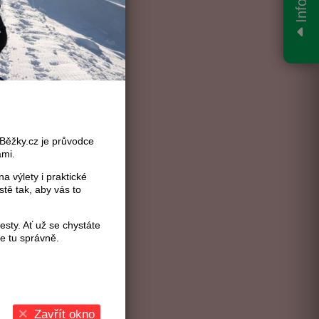
Info
aBěžky.cz je průvodce
ami.
a výlety i praktické
stě tak, aby vás to
sty. Ať už se chystáte
te tu správně.
Zavřít okno