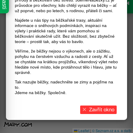
přírody a běžkování bez stresu. JdemeNaBěžky.cz je
průvodce pro všechny, kdo chtějí vyrazit na běžky – ať
už poprvé, nebo po letech, s rodinou, přáteli či sami.
Najdete u nás tipy na běžkařské trasy, aktuální
informace o sněhových podmínkách, inspiraci na
výlety i praktické rady, které vám pomohou si
běžkování skutečně užít. Bez složitostí, bez zbytečné
teorie – prostě tak, aby vás to bavilo.
Věříme, že běžky nejsou o výkonech, ale o zážitku,
pohybu na čerstvém vzduchu a radosti z cesty. Ať už
se chystáte na krátkou projížďku, víkendový výlet nebo
hledáte nové místo, kde protáhnout tělo i hlavu, jste tu
správně.
Tak nazujte běžky, nadechněte se zimy a pojďme na
to.
Jdeme na běžky. Společně.
Zavřít okno
Leaflet
|
© Seznam.cz a.s. a další