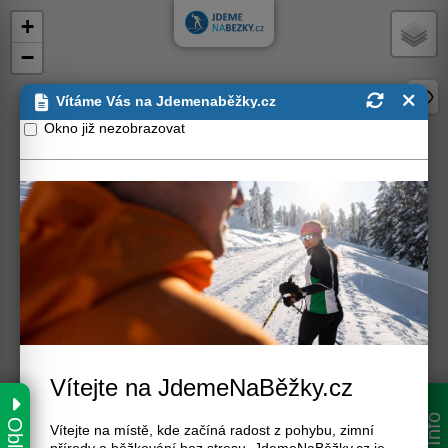
+
−
Vítáme Vás na Jdemenaběžky.cz
Okno již nezobrazovat
Kladské pomezí
Vítejte na JdemeNaBěžky.cz
Jeseníky
Oblasti
Info
Vítejte na místě, kde začíná radost z pohybu, zimní
Vysočina
Beskydy