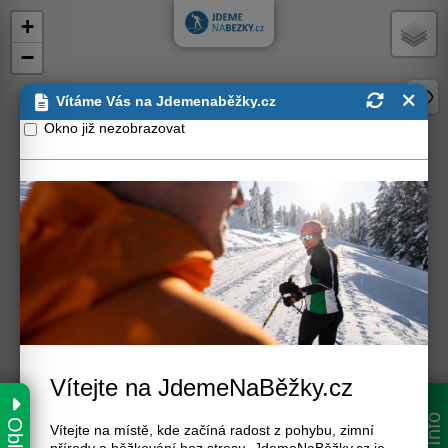
+
−
Vítáme Vás na Jdemenaběžky.cz
Okno již nezobrazovat
Kladské pomezí
Vítejte na JdemeNaBěžky.cz
Jeseníky
Oblasti
Info
Vítejte na místě, kde začíná radost z pohybu, zimní
Vysočina
Beskydy