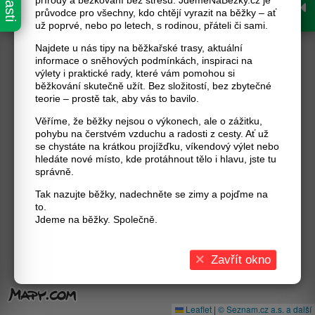
přírody a běžkování bez stresu. JdemeNaBěžky.cz je
průvodce pro všechny, kdo chtějí vyrazit na běžky – ať
už poprvé, nebo po letech, s rodinou, přáteli či sami.
Najdete u nás tipy na běžkařské trasy, aktuální
informace o sněhových podmínkách, inspiraci na
výlety i praktické rady, které vám pomohou si
běžkování skutečně užít. Bez složitostí, bez zbytečné
teorie – prostě tak, aby vás to bavilo.
Věříme, že běžky nejsou o výkonech, ale o zážitku,
pohybu na čerstvém vzduchu a radosti z cesty. Ať už
se chystáte na krátkou projížďku, víkendový výlet nebo
hledáte nové místo, kde protáhnout tělo i hlavu, jste tu
správně.
Tak nazujte běžky, nadechněte se zimy a pojďme na
to.
Jdeme na běžky. Společně.
Zavřít okno
Leaflet
|
© Seznam.cz a.s. a další